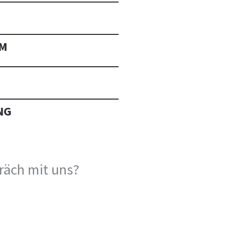
M
NG
präch mit uns?