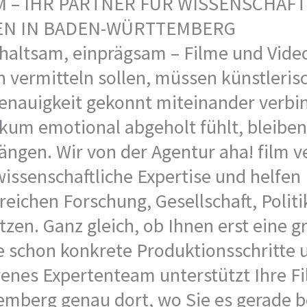
M – IHR PARTNER FÜR WISSENSCHAF
EN IN BADEN-WÜRTTEMBERG
haltsam, einprägsam – Filme und Vide
vermitteln sollen, müssen künstlerisc
Genauigkeit gekonnt miteinander verbi
kum emotional abgeholt fühlt, bleiben
hängen. Wir von der Agentur aha! film 
wissenschaftliche Expertise und helfen 
ichen Forschung, Gesellschaft, Politi
en. Ganz gleich, ob Ihnen erst eine g
e schon konkrete Produktionsschritt
renes Expertenteam unterstützt Ihre F
berg genau dort, wo Sie es gerade b