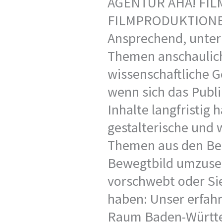
AGENTUR AHA! FIL
FILMPRODUKTION
Ansprechend, unter
Themen anschaulich 
wissenschaftliche 
wenn sich das Publi
Inhalte langfristig 
gestalterische und 
Themen aus den Bere
Bewegtbild umzusetz
vorschwebt oder Si
haben: Unser erfah
Raum Baden-Württem