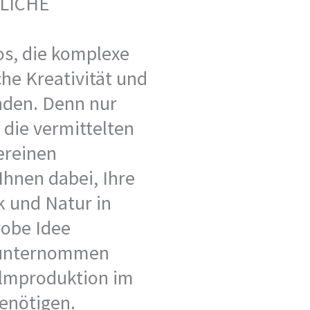
TLICHE
os, die komplexe
he Kreativität und
nden. Denn nur
 die vermittelten
vereinen
Ihnen dabei, Ihre
k und Natur in
robe Idee
e unternommen
ilmproduktion im
enötigen.