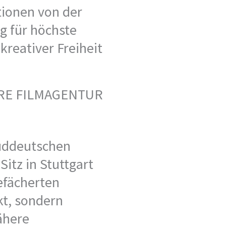
tionen von der
g für höchste
kreativer Freiheit
ERE FILMAGENTUR
 süddeutschen
itz in Stuttgart
efächerten
t, sondern
ähere