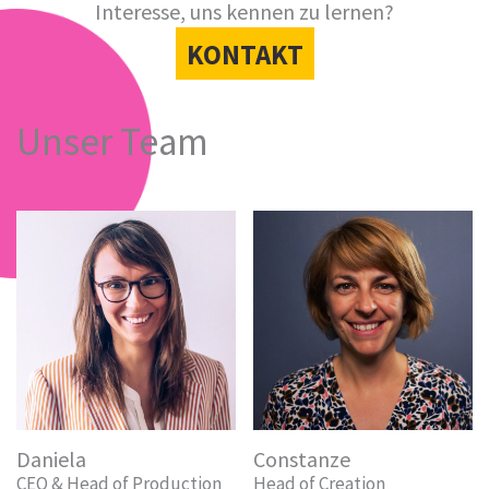
Interesse, uns kennen zu lernen?
KONTAKT
Unser Team
Daniela
Constanze
Ti
CEO & Head of Production
Head of Creation
M