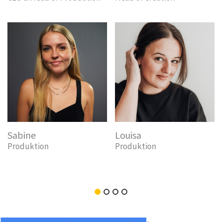
Sabine
Louisa
M
Produktion
Produktion
R